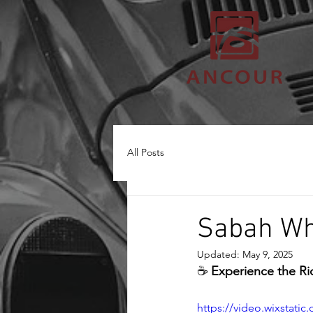
All Posts
Sabah Whi
Updated:
May 9, 2025
☕ 
Experience the Ri
https://video.wixstat