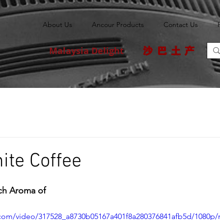
About Us
Ancour Products
Contact Us
Malaysia Delight
沙巴土产
te Coffee
ch Aroma of 
ic.com/video/317528_a8730b05167a401f8a280376841afb5d/1080p/