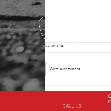
Comments
Write a comment...
燕窝居然做成软糖了！😍第一
次吃真的有惊艳到，Q弹有嚼
劲，没有传统燕窝的麻烦，随
C
C
手一颗就能享受燕窝的美味。
CALL US
放包包、办公室、旅行都超方