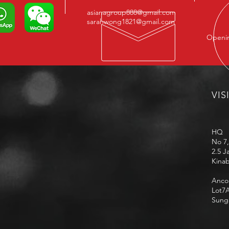
论是热饮、冰饮，还是制作传统拉
asianagroup888@gmail.com
茶（Teh Tarik），都能呈现绵密泡
sarahwong1821@gmail.com
沫与浓郁香气，每一口都充满沙巴
Openin
风情。 产品特
VIS
HQ
No 7,
2.5 J
Kinab
Anco
Lot7A
Sunga