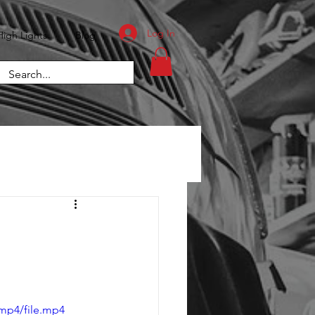
Log In
High Lights
Blog
mp4/file.mp4