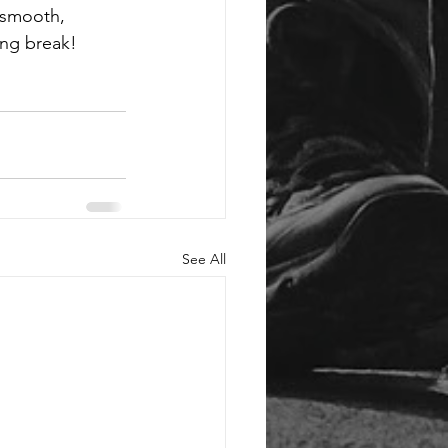
 smooth, 
ing break!
See All