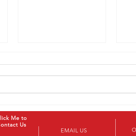
Ancour Sabah Cham Coffee &
Tea（少糖配方）
一杯融合咖啡醇香与茶叶清香的经
典沙巴 Cham，传承马来西亚传统
风味，带来层次丰富、顺滑浓郁的
口感。 精选优质咖啡豆与高品质
An
茶叶，采用黄金比例调配，让咖啡
的香浓与茶香完美融合。特别采用
**少糖（Less Sugar）**配方，在
lick Me to
保留经典风味的同时，减少甜腻
ontact Us
O
感，让您每天都能轻松享受。 无
EMAIL US