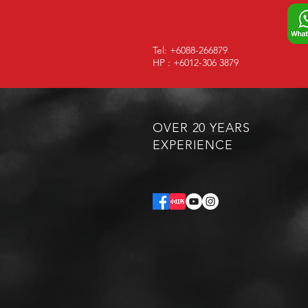
便，高颜值又高级，真的会一
颗接一颗！#燕窝软糖 #燕窝 #
养颜好物 #下午茶 #女生必备 #
Tel: +6088-266879
马来西亚 #零食推荐 #送礼推
HP : +6012-306 3879
荐 #Q弹软糖 #高颜值零食
OVER 20 YEARS
EXPERIENCE