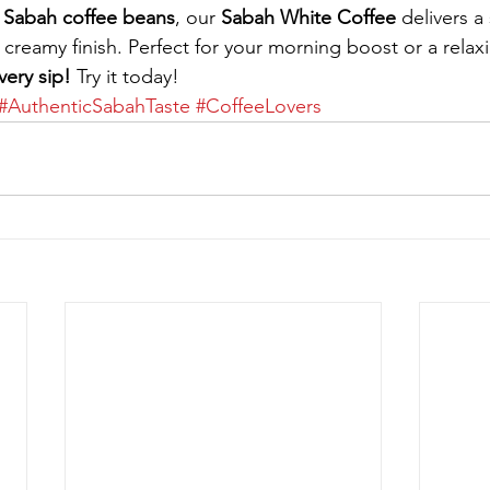
Sabah coffee beans
, our 
Sabah White Coffee
 delivers a
 creamy finish. Perfect for your morning boost or a relax
very sip!
 Try it today!
#AuthenticSabahTaste
#CoffeeLovers