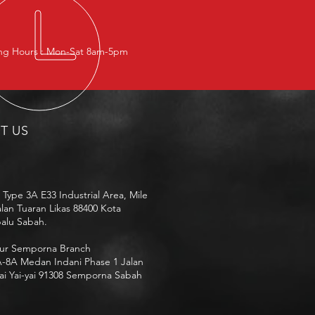
g Hours : Mon-Sat 8am-5pm
IT US
 Type 3A E33 Industrial Area, Mile
alan Tuaran Likas 88400 Kota
alu Sabah.
ur Semporna Branch
-8A Medan Indani Phase 1 Jalan
i Yai-yai 91308 Semporna Sabah